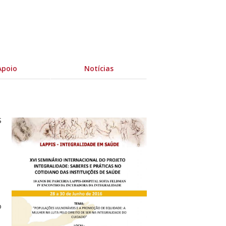
Apoio
Notícias
S
o