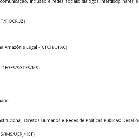
omunicação, inclusão e redes sociais: diálogos interdisciplinares 
ICT/FIOCRUZ)
e na Amazônia Legal – CFCH/UFAC)
s – DEGES/SGTES/MS)
nário
titucional, Direitos Humanos e Redes de Politicas Publicas: Desafios
IS/IMS/UERJ/HSF)