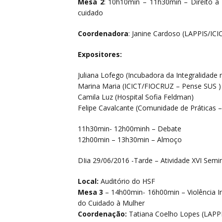
Mesa 2
: 10h10min – 11h30min – Direito a c
cuidado
Coordenadora
: Janine Cardoso (LAPPIS/IC
Expositores:
Juliana Lofego (Incubadora da Integralidad
Marina Maria (ICICT/FIOCRUZ – Pense SUS )
Camila Luz (Hospital Sofia Feldman)
Felipe Cavalcante (Comunidade de Prática
11h30min- 12h00minh – Debate
12h00min – 13h30min – Almoço
DIia 29/06/2016 -Tarde – Atividade XVI Semi
Local:
Auditório do HSF
Mesa 3
– 14h00min- 16h00min – Violência Ins
do Cuidado à Mulher
Coordenação:
Tatiana Coelho Lopes (LAPP