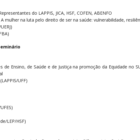
Representantes do LAPPIS, JICA, HSF, COFEN, ABENFO
mulher na luta pelo direito de ser na saúde: vulnerabilidade, resiliên
/UERJ)
UFBA)
Seminário
s de Ensino, de Saúde e de Justiça na promoção da Equidade no SU
al
r (LAPPIS/UFF)
S/UFES)
dade/LEP/HSF)