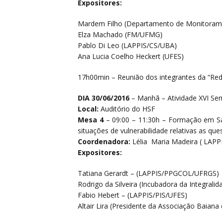
Expositores:
Mardem Filho (Departamento de Monitoramen
Elza Machado (FM/UFMG)
Pablo Di Leo (LAPPIS/CS/UBA)
Ana Lucia Coelho Heckert (UFES)
17h00min – Reunião dos integrantes da “Rede
DIA 30/06/2016
– Manhã – Atividade XVI Se
Local:
Auditório do HSF
Mesa 4
– 09:00 – 11:30h – Formação em Saú
situações de vulnerabilidade relativas as ques
Coordenadora:
Lélia Maria Madeira ( LAPP
Expositores:
Tatiana Gerardt – (LAPPIS/PPGCOL/UFRGS)
Rodrigo da Silveira (Incubadora da Integra
Fabio Hebert – (LAPPIS/PIS/UFES)
Altair Lira (Presidente da Associação Baian