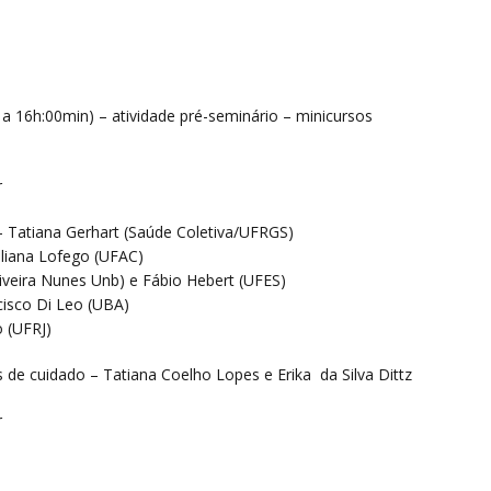
a 16h:00min) – atividade pré-seminário – minicursos
r
a– Tatiana Gerhart (Saúde Coletiva/UFRGS)
uliana Lofego (UFAC)
liveira Nunes Unb) e Fábio Hebert (UFES)
cisco Di Leo (UBA)
 (UFRJ)
as de cuidado – Tatiana Coelho Lopes e Erika da Silva Dittz
r