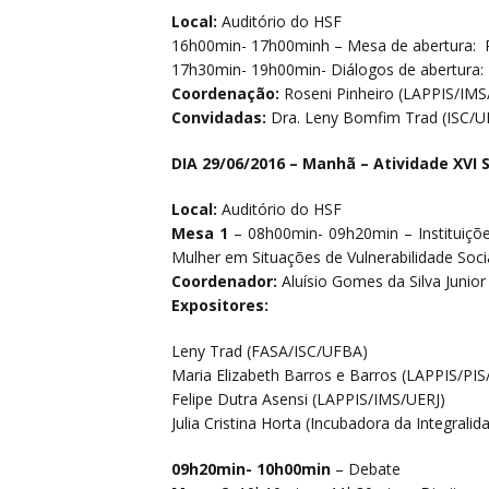
Local:
Auditório do HSF
16h00min- 17h00minh – Mesa de abertura: 
17h30min- 19h00min- Diálogos de abertura: A 
Coordenação:
Roseni Pinheiro (LAPPIS/IMS
Convidadas:
Dra. Leny Bomfim Trad (ISC/
DIA 29/06/2016 –
Manhã – Atividade XVI 
Local:
Auditório do HSF
Mesa 1
– 08h00min- 09h20min – Instituiçõe
Mulher em Situações de Vulnerabilidade Soci
Coordenador:
Aluísio Gomes da Silva Junio
Expositores:
Leny Trad (FASA/ISC/UFBA)
Maria Elizabeth Barros e Barros (LAPPIS/PI
Felipe Dutra Asensi (LAPPIS/IMS/UERJ)
Julia Cristina Horta (Incubadora da Integrali
09h20min- 10h00min
– Debate