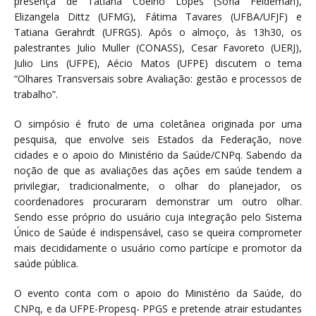
presença de Tatiana Coelho Lopes (Sofia Feldeman),
Elizangela Dittz (UFMG), Fátima Tavares (UFBA/UFJF) e
Tatiana Gerahrdt (UFRGS). Após o almoço, às 13h30, os
palestrantes Julio Muller (CONASS), Cesar Favoreto (UERJ),
Julio Lins (UFPE), Aécio Matos (UFPE) discutem o tema
“Olhares Transversais sobre Avaliação: gestão e processos de
trabalho”.
O simpósio é fruto de uma coletânea originada por uma
pesquisa, que envolve seis Estados da Federação, nove
cidades e o apoio do Ministério da Saúde/CNPq. Sabendo da
noção de que as avaliações das ações em saúde tendem a
privilegiar, tradicionalmente, o olhar do planejador, os
coordenadores procuraram demonstrar um outro olhar.
Sendo esse próprio do usuário cuja integração pelo Sistema
Único de Saúde é indispensável, caso se queira comprometer
mais decididamente o usuário como partícipe e promotor da
saúde pública.
O evento conta com o apoio do Ministério da Saúde, do
CNPq, e da UFPE-Propesq- PPGS e pretende atrair estudantes