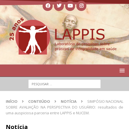
INÍCIO
CONTEÚDO
NOTÍCIA
SIMPÓSIO NACIONAL
SOBRE AVALIAÇÃO NA PERSPECTIVA DO USUÁRIO: resultados de
uma auspiciosa parceria entre LAPPIS e NUCEM.
Notícia