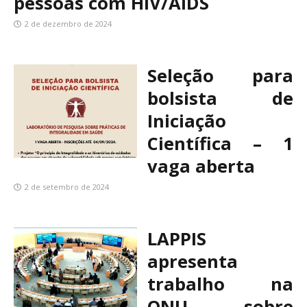
pessoas com HIV/AIDS
2 de dezembro de 2024
Seleção para
bolsista de
Iniciação
Científica – 1
vaga aberta
2 de setembro de 2024
LAPPIS
apresenta
trabalho na
ONU sobre