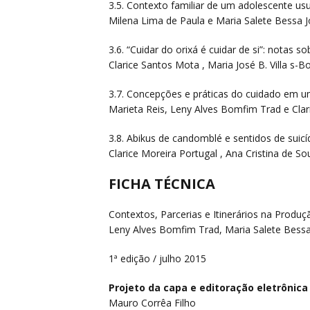
3.5. Contexto familiar de um adolescente us
Milena Lima de Paula e Maria Salete Bessa J
3.6. “Cuidar do orixá é cuidar de si”: notas 
Clarice Santos Mota , Maria José B. Villa s
3.7. Concepções e práticas do cuidado em u
Marieta Reis, Leny Alves Bomfim Trad e Cla
3.8. Abikus de candomblé e sentidos de suicí
Clarice Moreira Portugal , Ana Cristina de 
FICHA TÉCNICA
Contextos, Parcerias e Itinerários na Produç
Leny Alves Bomfim Trad, Maria Salete Bessa 
1ª edição / julho 2015
Projeto da capa e editoração eletrônica
Mauro Corrêa Filho