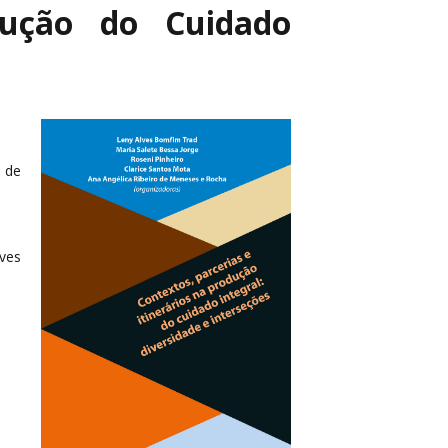
odução do Cuidado
o de
lves