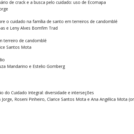
uário de crack e a busca pelo cuidado: uso de Ecomapa
orge
sobre o cuidado na família de santo em terreiros de candomblé
-Boas e Leny Alves Bomfim Trad
m terreiro de candomblé
rice Santos Mota
dio
Souza Mandarino e Estelio Gomberg
ão do Cuidado Integral: diversidade e interseções
Jorge, Roseni Pinheiro, Clarice Santos Mota e Ana Angélica Mota (o