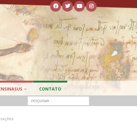
ENSINASUS
CONTATO
erseções