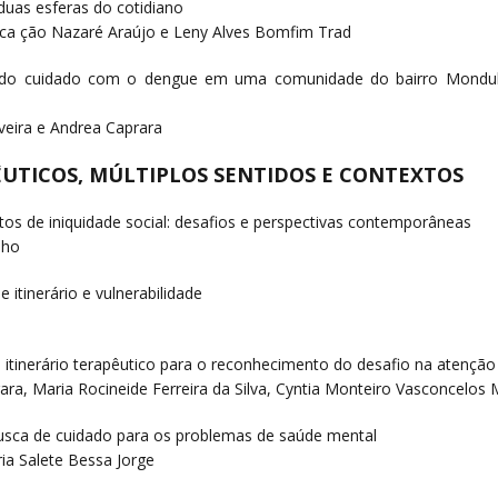
duas esferas do cotidiano
fica ção Nazaré Araújo e Leny Alves Bomfim Trad
ão do cuidado com o dengue em uma comunidade do bairro Mondubi
iveira e Andrea Caprara
APÊUTICOS, MÚLTIPLOS SENTIDOS E CONTEXTOS
xtos de iniquidade social: desafios e perspectivas contemporâneas
nho
 itinerário e vulnerabilidade
 itinerário terapêutico para o reconhecimento do desafio na atenção
, Maria Rocineide Ferreira da Silva, Cyntia Monteiro Vasconcelos M
m busca de cuidado para os problemas de saúde mental
ia Salete Bessa Jorge