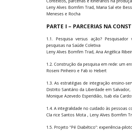
Contextos, parcerias e itinerários na produç
Leny Alves Bomfim Trad, Maria Sal ete Bessa
Meneses e Rocha
PARTE I – PARCERIAS NA CON
1.1. Pesquisa versus ação? Pesquisador 
pesquisas na Saúde Coletiva
Leny Alves Bomfim Trad, Ana Angélica Ribei
1.2. Construção da pesquisa em rede: um ens
Roseni Pinheiro e Fab io Hebert
1.3. As estratégias de integração ensino-s
Distrito Sanitário da Liberdade em Salvador,
Monique Azevedo Esperidião, Isab ela Card
1.4. A integralidade no cuidado às pessoas 
Cla rice Santos Mota , Leny Alves Bomfim Tra
1.5. Projeto “Pé Diabético”: experiência-pilo