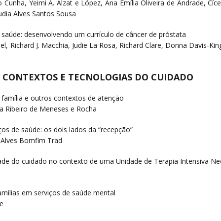
iro Cunha, Yeimi A. Alzat e López, Ana Emília Oliveira de Andrade, Cí
udia Alves Santos Sousa
 saúde: desenvolvendo um currículo de câncer de próstata
, Richard J. Macchia, Judie La Rosa, Richard Clare, Donna Davis-Kin
AS, CONTEXTOS E TECNOLOGIAS DO CUIDADO
a família e outros contextos de atenção
a Ribeiro de Meneses e Rocha
ços de saúde: os dois lados da “recepção”
 Alves Bomfim Trad
lidade do cuidado no contexto de uma Unidade de Terapia Intensiva N
famílias em serviços de saúde mental
ge