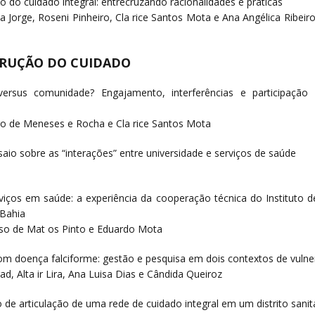
ão do cuidado integral: entrecruzando racionalidades e práticas
 Jorge, Roseni Pinheiro, Cla rice Santos Mota e Ana Angélica Ribeir
STRUÇÃO DO CUIDADO
versus comunidade? Engajamento, interferências e participação
ro de Meneses e Rocha e Cla rice Santos Mota
aio sobre as “interações” entre universidade e serviços de saúde
erviços em saúde: a experiência da cooperação técnica do Instituto 
 Bahia
oso de Mat os Pinto e Eduardo Mota
com doença falciforme: gestão e pesquisa em dois contextos de vulne
d, Alta ir Lira, Ana Luisa Dias e Cândida Queiroz
to de articulação de uma rede de cuidado integral em um distrito sanit