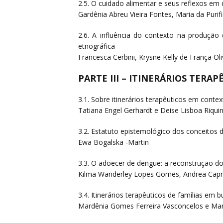
2.5. O cuidado alimentar e seus reflexos em 
Gardênia Abreu Vieira Fontes, Maria da Puri
2.6. A influência do contexto na produç
etnográfica
Francesca Cerbini, Krysne Kelly de França Ol
PARTE III – ITINERÁRIOS TER
3.1. Sobre itinerários terapêuticos em conte
Tatiana Engel Gerhardt e Deise Lisboa Riqui
3.2. Estatuto epistemológico dos conceitos de
Ewa Bogalska -Martin
3.3. O adoecer de dengue: a reconstrução do
Kilma Wanderley Lopes Gomes, Andrea Caprara
3.4. Itinerários terapêuticos de famílias e
Mardênia Gomes Ferreira Vasconcelos e Mar