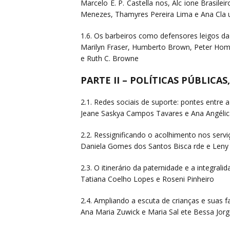
Marcelo E. P. Castella nos, Alc ione Brasile
Menezes, Thamyres Pereira Lima e Ana Cla 
1.6. Os barbeiros como defensores leigos da
Marilyn Fraser, Humberto Brown, Peter Homel
e Ruth C. Browne
PARTE II – POLÍTICAS PÚBLIC
2.1. Redes sociais de suporte: pontes entre 
Jeane Saskya Campos Tavares e Ana Angélic
2.2. Ressignificando o acolhimento nos servi
Daniela Gomes dos Santos Bisca rde e Leny
2.3. O itinerário da paternidade e a integra
Tatiana Coelho Lopes e Roseni Pinheiro
2.4. Ampliando a escuta de crianças e suas 
Ana Maria Zuwick e Maria Sal ete Bessa Jor