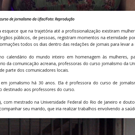
 curso de jornalismo da Ufac/Foto: Reprodução
a esquece que na trajetória até a profissionalização existiram mul
órgãos públicos, de pessoas, registram momentos na eternidade por
formações todos os dias dentro das redações de jornais para levar a
no calendário do mundo inteiro em homenagem às mulheres, pa
ário da comunicação acreana, professoras do curso jornalismo da Uni
de parte dos comunicadores locais.
 em jornalismo há 30 anos. Ela é professora do curso de jornal
co destinado aos professores do curso.
), com mestrado na Universidade Federal do Rio de Janeiro e dout
acompanhar seu marido, que iria realizar trabalhos envolvendo a saúd