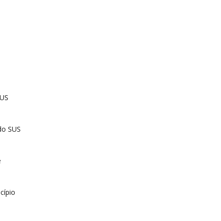
SUS
do SUS
e
cípio