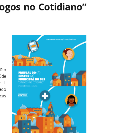
logos no Cotidiano”
 Rio
úde
. I.
tado
icas